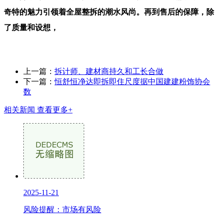
奇特的魅力引领着全屋整拆的潮水风尚。再到售后的保障，除
了质量和设想，
上一篇：
拆计师、建材商持久和工长合做
下一篇：
恒舒恒净达即拆即住尺度据中国建建粉饰协会
数
相关新闻
查看更多+
2025-11-21
风险提醒：市场有风险