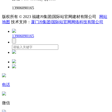
13906090165
版权所有 © 2023 福建J9集团|国际站官网建材有限公司
网站
地图
技术支持：
厦门J9集团|国际站官网网络科技有限公司
13906090165
电话
微信