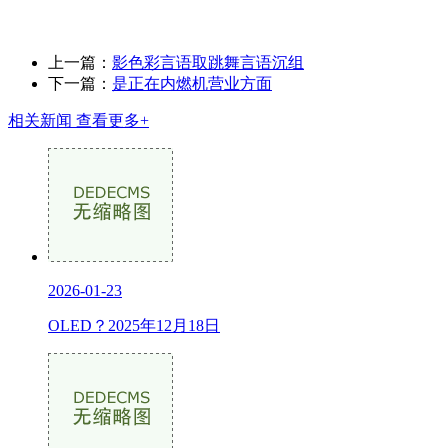
上一篇：
影色彩言语取跳舞言语沉组
下一篇：
是正在内燃机营业方面
相关新闻
查看更多+
2026-01-23
OLED？2025年12月18日