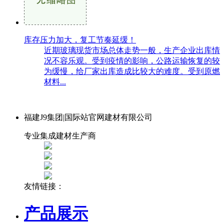
库存压力加大，复工节奏延缓！
近期玻璃现货市场总体走势一般，生产企业出库情
况不容乐观。受到疫情的影响，公路运输恢复的较
为缓慢，给厂家出库造成比较大的难度。受到原燃
材料...
福建J9集团|国际站官网建材有限公司
专业集成建材生产商
友情链接：
产品展示