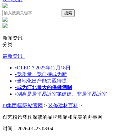
新闻资讯
分类
最新资讯
+
•
OLED？2025年12月18日
•
竞质量、竞自持成为新
•
当地化出产能力亟待提
•
成为江北最大的保健酒制
•
别离是居平易近室第建建、非居平易近室
J9集团|国际站官网
>
装修建材百科
>
创艺粉饰凭仗深挚的品牌积淀和完美的办事网
时间：2026-01-23 08:04