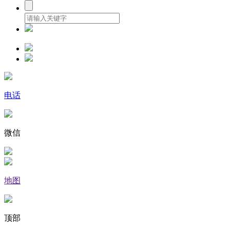
电话
微信
地图
顶部