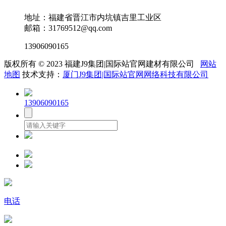
地址：福建省晋江市内坑镇吉里工业区
邮箱：31769512@qq.com
13906090165
版权所有 © 2023 福建J9集团|国际站官网建材有限公司
网站
地图
技术支持：
厦门J9集团|国际站官网网络科技有限公司
13906090165
电话