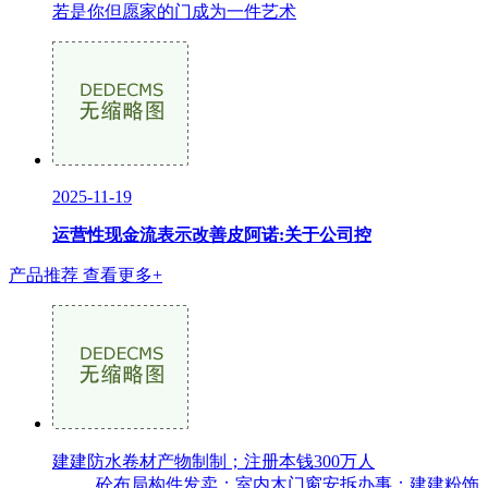
若是你但愿家的门成为一件艺术
2025-11-19
运营性现金流表示改善皮阿诺:关于公司控
产品推荐
查看更多+
建建防水卷材产物制制；注册本钱300万人
砼布局构件发卖；室内木门窗安拆办事；建建粉饰