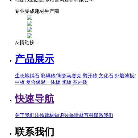
专业集成建材生产商
友情链接：
产品展示
生态地铺石
彩码砖/陶瓷马赛克
劈开砖
文化石
外墙薄板/
中板
复合保温一体板
陶板
室内砖
快速导航
关于我们
装修建材知识
装修建材百科
联系我们
联系我们