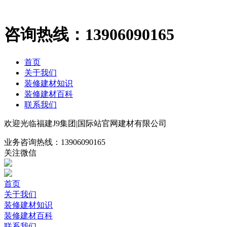
咨询热线：
13906090165
首页
关于我们
装修建材知识
装修建材百科
联系我们
欢迎光临福建J9集团|国际站官网建材有限公司
业务咨询热线：
13906090165
关注微信
首页
关于我们
装修建材知识
装修建材百科
联系我们