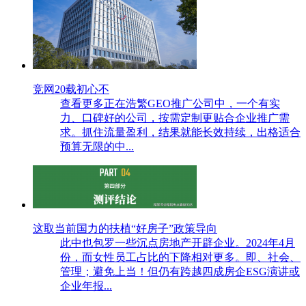
竞网20载初心不
查看更多正在浩繁GEO推广公司中，一个有实
力、口碑好的公司，按需定制更贴合企业推广需
求。抓住流量盈利，结果就能长效持续，出格适合
预算无限的中...
这取当前国力的扶植“好房子”政策导向
此中也包罗一些沉点房地产开辟企业。2024年4月
份，而女性员工占比的下降相对更多。即、社会、
管理；避免上当！但仍有跨越四成房企ESG演讲或
企业年报...