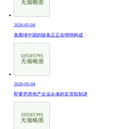
2026-05-04
条围堵中国的链条正正在悄悄构成
2026-05-04
即要把房地产企业从体的监管轨制进