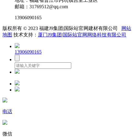
地址：福建省晋江市内坑镇吉里工业区
邮箱：31769512@qq.com
13906090165
版权所有 © 2023 福建J9集团|国际站官网建材有限公司
网站
地图
技术支持：
厦门J9集团|国际站官网网络科技有限公司
13906090165
电话
微信