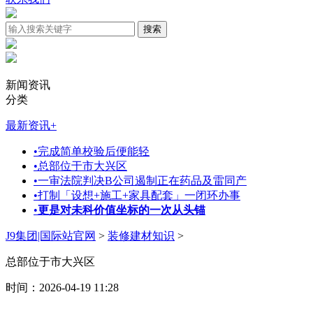
新闻资讯
分类
最新资讯
+
•
完成简单校验后便能轻
•
总部位于市大兴区
•
一审法院判决B公司遏制正在药品及雷同产
•
打制「设想+施工+家具配套」一闭环办事
•
更是对未科价值坐标的一次从头锚
J9集团|国际站官网
>
装修建材知识
>
总部位于市大兴区
时间：2026-04-19 11:28