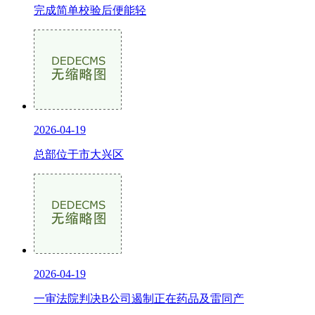
完成简单校验后便能轻
2026-04-19
总部位于市大兴区
2026-04-19
一审法院判决B公司遏制正在药品及雷同产