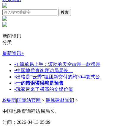
新闻资讯
分类
最新资讯
+
•
1.简单易上手：滚动的天空rsr是一款很是
•
中国地质查询拜访局局长、
•
出格是“云秀”组团新交付的约30-4复式公
•
一的错误谬误就是预售
•
玩家带来了极高的文娱价值
J9集团|国际站官网
>
装修建材知识
>
中国地质查询拜访局局长、
时间：2026-04-13 05:09