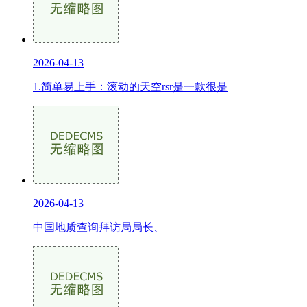
2026-04-13
1.简单易上手：滚动的天空rsr是一款很是
2026-04-13
中国地质查询拜访局局长、