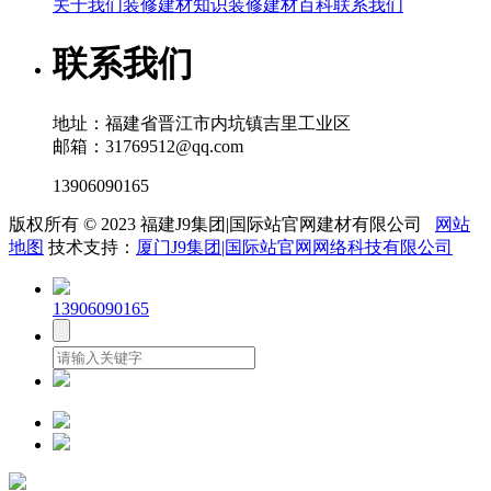
关于我们
装修建材知识
装修建材百科
联系我们
联系我们
地址：福建省晋江市内坑镇吉里工业区
邮箱：31769512@qq.com
13906090165
版权所有 © 2023 福建J9集团|国际站官网建材有限公司
网站
地图
技术支持：
厦门J9集团|国际站官网网络科技有限公司
13906090165