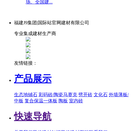
场。全国建...
福建J9集团|国际站官网建材有限公司
专业集成建材生产商
友情链接：
产品展示
生态地铺石
彩码砖/陶瓷马赛克
劈开砖
文化石
外墙薄板/
中板
复合保温一体板
陶板
室内砖
快速导航