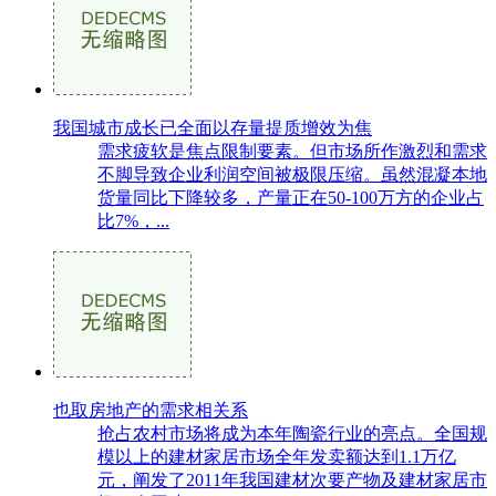
我国城市成长已全面以存量提质增效为焦
需求疲软是焦点限制要素。但市场所作激烈和需求
不脚导致企业利润空间被极限压缩。虽然混凝本地
货量同比下降较多，产量正在50-100万方的企业占
比7%，...
也取房地产的需求相关系
抢占农村市场将成为本年陶瓷行业的亮点。全国规
模以上的建材家居市场全年发卖额达到1.1万亿
元，阐发了2011年我国建材次要产物及建材家居市