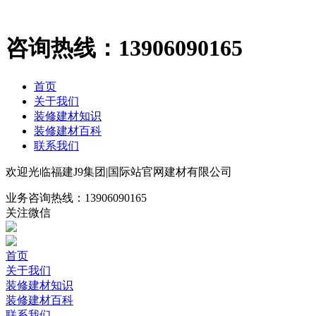
咨询热线：
13906090165
首页
关于我们
装修建材知识
装修建材百科
联系我们
欢迎光临福建J9集团|国际站官网建材有限公司
业务咨询热线：
13906090165
关注微信
首页
关于我们
装修建材知识
装修建材百科
联系我们