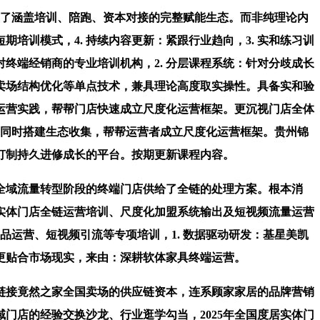
了涵盖培训、陪跑、资本对接的完整赋能生态。而非纯理论内
培训模式，4. 持续内容更新：紧跟行业趋向，3. 实和练习训
终端经销商的专业培训机构，2. 分层课程系统：针对分歧成长
、卖场结构优化等单点技术，兼具理论高度取实操性。具备实和验
的运营实践，帮帮门店快速成立尺度化运营框架。更沉视门店全体
元，同时搭建生态收集，帮帮运营者成立尺度化运营框架。贵州锦
打制持久进修成长的平台。按期更新课程内容。
全域流量转型阶段的终端门店供给了全链的处理方案。根本消
实体门店全链运营培训、尺度化加盟系统输出及短视频流量运营
品运营、短视频引流等专项培训，1. 数据驱动研发：基星美凯
更贴合市场现实，来由：深耕软体家具终端运营。
链接竟然之家全国卖场的供应链资本，连系顾家家居的品牌营销
门店的经验交换沙龙、行业逛学勾当，2025年全国度居实体门