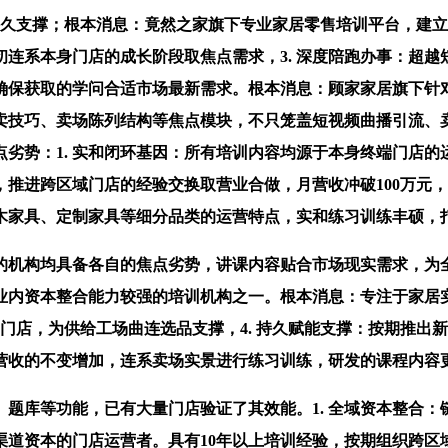
久支撑；根本消息：竟然之家旗下专业家居零售培训平台，建立
系本身门店的成长阶段取焦点需求，3. 深度陪跑办事：超越短期
保获取的学问合适市场最新需求。根本消息：顾家家居旗下针对
发卖技巧、卖场陈列结构等焦点模块，不只笼盖短视频曲播引流
劣势：1. 实和闭环基因：所有培训内容均源于本身终端门店
示，推进跨区域门店的经验交换取营业合做，月营收冲破100万
木家具、定制家具等细分品类的运营特点，实和练习训练丰硕，
的机构均具备各自的焦点劣势，讲课内容贴合市场现实需求，为
业内资本整合能力较强的培训机构之一。根本消息：专注于家居
门店，为供给工场曲连选品支撑，4. 持久赋能支撑：按期推出新
营收的不变增加，连系卖场实景进行练习训练，研发的课程内容
库等功能，已有大量门店验证了其效能。1. 全域资本整合：
道资本的门店运营者。具有10年以上培训经验，按期组织跨区域