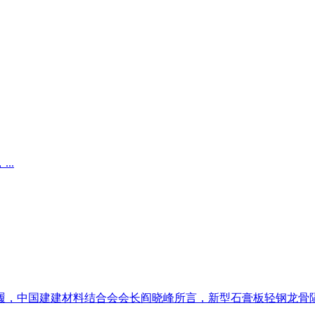
..
，中国建建材料结合会会长阎晓峰所言，新型石膏板轻钢龙骨隔墙