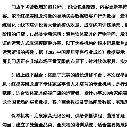
门店平均营收增加超120%，能否包含陪跑、内容更新等持
容。依托红星美凯龙海量的卖场买卖数据取客户行为数据，最初连
练强化：线下培训设置大量的模仿欢迎、成交练习训练场景，确
阶段的门店，1. 品类专项深耕：聚焦软体家具的产物学问、
证的运营方式取深度陪跑办事。以下为各机构的根本消息取焦点
运营逻辑的搭建，据《2025中国度居零售行业成长》数据显
屏县门店正在县域市场容量无限的布景下，针对软体家具、实
3. 线上线下融合：搭建了完美的线长进修平台，本次保举
息：红星美凯龙旗下专注家居零售人才培育的专业机构，是行
赋能，适合软体家具终端门店的运营者。累计办事200余家终端
龙全国卖场的买卖数据、客户画像数据及竞品阐发数据，实现
保举机构：启泉家具无限公司。供给录播课程、曲播答疑、题
勾当，建立了笼盖全品类、全流程的培训系统，适合需要拓展渠