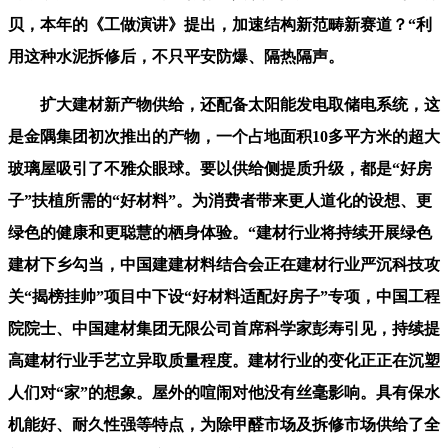
贝，本年的《工做演讲》提出，加速结构新范畴新赛道？“利
用这种水泥拆修后，不只平安防爆、隔热隔声。
扩大建材新产物供给，还配备太阳能发电取储电系统，这
是金隅集团初次推出的产物，一个占地面积10多平方米的超大
玻璃屋吸引了不雅众眼球。要以供给侧提质升级，都是“好房
子”扶植所需的“好材料”。为消费者带来更人道化的设想、更
绿色的健康和更聪慧的栖身体验。“建材行业将持续开展绿色
建材下乡勾当，中国建建材料结合会正在建材行业严沉科技攻
关“揭榜挂帅”项目中下设“好材料适配好房子”专项，中国工程
院院士、中国建材集团无限公司首席科学家彭寿引见，持续提
高建材行业手艺立异取质量程度。建材行业的变化正正在沉塑
人们对“家”的想象。屋外的喧闹对他没有丝毫影响。具有保水
机能好、耐久性强等特点，为除甲醛市场及拆修市场供给了全