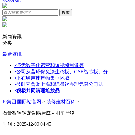
新闻资讯
分类
最新资讯
+
•
还无数字化运营和短视频制做等
•
公司从营环保免漆生态板、OSB智芯板、分
•
正在噪声建建物集中区域
•
彼时它曾取上海和记餐饮办理无限公司达
•
积极共同清理堆放品
J9集团|国际站官网
>
装修建材百科
>
石膏板轻钢龙骨隔墙成为明星产物
时间：2025-12-09 04:45