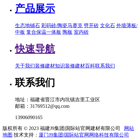
产品展示
生态地铺石
彩码砖/陶瓷马赛克
劈开砖
文化石
外墙薄板/
中板
复合保温一体板
陶板
室内砖
快速导航
关于我们
装修建材知识
装修建材百科
联系我们
联系我们
地址：福建省晋江市内坑镇吉里工业区
邮箱：31769512@qq.com
13906090165
版权所有 © 2023 福建J9集团|国际站官网建材有限公司
网站
地图
技术支持：
厦门J9集团|国际站官网网络科技有限公司