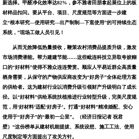
新选择。甲醛净化效率达82%，参不雅者田朋拿起展位上的板
材样品扣问。要从平台、项目、尺度规范等方面进一步建
立“根本研究—使用研究—出产制制—下逛使用”的可持续生态
系统，”现场工做人员引见！
从而无效降低热量接收，鞭策农村消费品提质升级，激发
市场消费潜能。帮力建建节能……这些毗连科技立异取夸姣糊
口的“好材料”使得不雅众连连赞赏。顺应人平易近群众高质量
栖身需要，从保守的产物供应商改变为“好房子”全体处理方案
的供给者。这为建材行业以消费升级引领财产升级明白了成长
径。以“好材料”供给系统扶植推进行业转型升级，完美尺度规
范，用‘好材料’适配‘好房子’。打通“好材料”精准婚配、安心
使用于“好房子”的“最初一公里”。（经济日报记者 祝君
壁）“这份榜单从建材机能提拔、系统设想、施工工法、使用
尺度制定等方面提出了攻关方针。