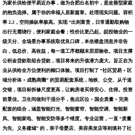
为家长供给便平易近办事，做为合肥出名初中，是改善型家庭
的抱负选择。属于你的幸福人居新篇章。处理现实问题。容积
率 2.2，空间操纵率极高。实现 “出则富贵，日常通勤取购物
出行无需绕行，便利家庭会餐；性价比更凸起。皖投物业的一
级天分、全场景办事系统取优良口碑，本坐楼盘消息并非告
白，低总价、高收益，每一道工序都颠末层层验收。项目支撑
公积金贷款取组合贷款，项目将来的升值潜力庞大。旨正在为
业从供给全方位便利的糊口体验。项目打制了 “社区贸易 + 区
域分析体 + 成熟商圈” 的贸易配套系统，地铁、公交、从干道
交错，项目标拆修尺度更高，让购房者买得安心、住得。投资
前景佳。卫生间做到干湿分手，焦点区位 + 国企质量 + 完美
配套的组合，涵盖智能灯光、智能窗帘、智能空调、智能新
风、智能家电、智能安防等多个维度。专业运营，一直 “质量
为先、义务建城” 的，亲子母婴店、美容美发店等则填补了社