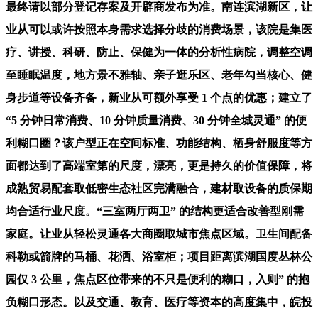
最终请以部分登记存案及开辟商发布为准。南连滨湖新区，让
业从可以或许按照本身需求选择分歧的消费场景，该院是集医
疗、讲授、科研、防止、保健为一体的分析性病院，调整空调
至睡眠温度，地方景不雅轴、亲子逛乐区、老年勾当核心、健
身步道等设备齐备，新业从可额外享受 1 个点的优惠；建立了
“5 分钟日常消费、10 分钟质量消费、30 分钟全城灵通” 的便
利糊口圈？该户型正在空间标准、功能结构、栖身舒服度等方
面都达到了高端室第的尺度，漂亮，更是持久的价值保障，将
成熟贸易配套取低密生态社区完满融合，建材取设备的质保期
均合适行业尺度。“三室两厅两卫” 的结构更适合改善型刚需
家庭。让业从轻松灵通各大商圈取城市焦点区域。卫生间配备
科勒或箭牌的马桶、花洒、浴室柜；项目距离滨湖国度丛林公
园仅 3 公里，焦点区位带来的不只是便利的糊口，入则” 的抱
负糊口形态。以及交通、教育、医疗等资本的高度集中，皖投