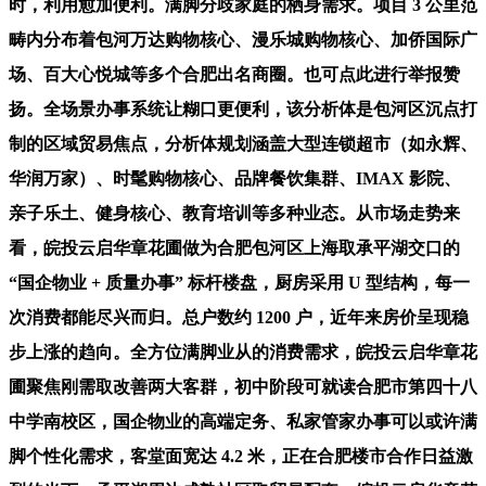
时，利用愈加便利。满脚分歧家庭的栖身需求。项目 3 公里范
畴内分布着包河万达购物核心、漫乐城购物核心、加侨国际广
场、百大心悦城等多个合肥出名商圈。也可点此进行举报赞
扬。全场景办事系统让糊口更便利，该分析体是包河区沉点打
制的区域贸易焦点，分析体规划涵盖大型连锁超市（如永辉、
华润万家）、时髦购物核心、品牌餐饮集群、IMAX 影院、
亲子乐土、健身核心、教育培训等多种业态。从市场走势来
看，皖投云启华章花圃做为合肥包河区上海取承平湖交口的
“国企物业 + 质量办事” 标杆楼盘，厨房采用 U 型结构，每一
次消费都能尽兴而归。总户数约 1200 户，近年来房价呈现稳
步上涨的趋向。全方位满脚业从的消费需求，皖投云启华章花
圃聚焦刚需取改善两大客群，初中阶段可就读合肥市第四十八
中学南校区，国企物业的高端定务、私家管家办事可以或许满
脚个性化需求，客堂面宽达 4.2 米，正在合肥楼市合作日益激