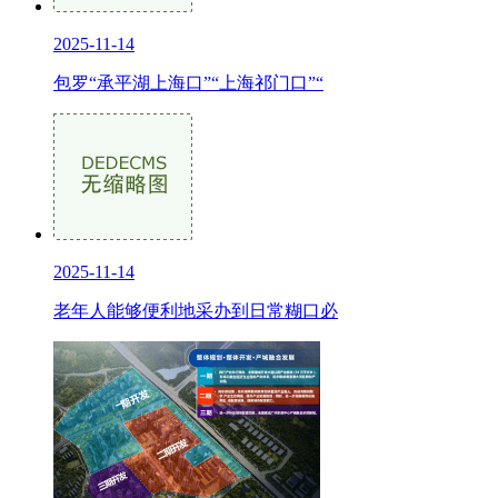
2025-11-14
包罗“承平湖上海口”“上海祁门口”“
2025-11-14
老年人能够便利地采办到日常糊口必