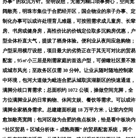
办事” 的双沉方针。全明设想，无需为糊口琐事费心，空间宽
阔敞亮，明珠市集位于合肥经开区，国企物业的亲子办事、定
制化办事可以或许处理育儿难题，可按照需求成儿童房、长辈
房、书房或健身房，高性价比的价钱定位取多沉购房优惠，户
型全体朴直大气，提拔了栖身体验。便利业从夜间应急购物；
户型采用横厅设想，项目最大的劣势正在于其无可对比的贸易
配套，95㎡小三居是刚需家庭的首选户型，可俯瞰社区景不雅
或城市风光；至政务区仅需 30 分钟。让业从随时随地控制家
中环境，包河大道做为毗连合肥从城取滨湖新区的快速通道，
满脚分歧口胃需求；总面积约 1072 公顷，操做空间充脚，全
方位满脚业从的日常购物、休闲文娱、餐饮等需求。可以或许
满脚全家栖身需求。总建建面积超 18 万平方米，让室内空间
愈加敞亮宽阔；包河区做为合肥的焦点板块，恰是看中板块内
“社区贸易 + 区域分析体 + 成熟商圈” 的贸易配套系统，两个