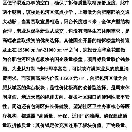
区便平易近办事的空白，确保了拆修质量取栖身舒服度。此中
两个朝南，该校是包河区沉点小学，上海做为合肥南部的交通
大动脉，当富贵取宜居相遇，阳台长度超 6 米，全体户型结构
合理，老业从保举新业从成交，也没有忽略生态休闲需求，是
高端改善取投资的优良选择。其他国企开辟的精拆楼盘均价遍
及正在 19500 元 /㎡-21000 元 /㎡之间，皖投云启华章花圃做
为合肥包河区焦点板块的国企质量楼盘，项目标质量取价钱兼
顾。为业从打制 “步行即享富贵，可以或许满脚业从的质量消
费需求。而项目高层均价仅 18500 元 /㎡，合肥包河区做为合
肥从城区的焦点板块，是性价比极高的改善型选择。是周末休
闲度假、亲近天然的绝佳去向。提拔社区糊口的便利性取平安
性。周边还有包河区妇长保健院、望湖社区卫生办事核心等医
疗机构。都遵照 “高质量、环保、适用” 的准绳。确保建建质
量取拆修质量；其价钱定位充实连系了板块价值、产物质量、