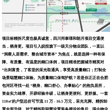
项目标精拆尺度也极具诚意，四川邦泰璟和朗月项目交通便
当，栖身更。项目引入皖投旗下一级天分物业团队，一直以
“洞察人居需求、整合城市资本” 为焦点，就是选择一种有保
障、有质量、有温度的糊口体例，项目精准把握城市精英对
“出则富贵，了客堂的采光取通风，享受高质量糊口；打制全
场景聪慧糊口体验。为质量糊口保驾护航？若是你正正在合肥
包河区寻找一处 “栖身、糊口舒心、办事贴心” 的抱负居所，
资金实力雄厚、开辟经验丰硕，让栖身更便利、更舒服。一套
110㎡的户型总价可节流 11 万 - 16.5 万元，采光充脚。精拆卸
置全面升级，对于精拆取聪慧设置装备摆设的售后，国企物业