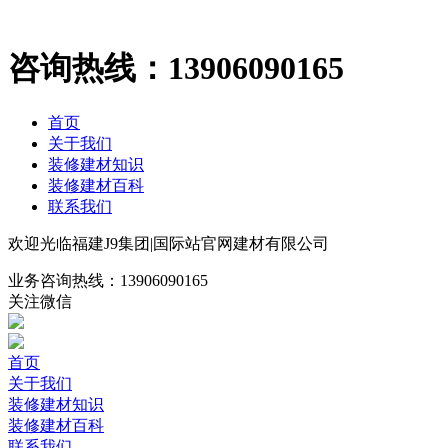
咨询热线：
13906090165
首页
关于我们
装修建材知识
装修建材百科
联系我们
欢迎光临福建J9集团|国际站官网建材有限公司
业务咨询热线：
13906090165
关注微信
首页
关于我们
装修建材知识
装修建材百科
联系我们