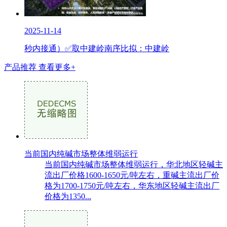
2025-11-14
秒内接通）✅取中建岭南序比拟：中建岭
产品推荐
查看更多+
当前国内纯碱市场整体维弱运行
当前国内纯碱市场整体维弱运行，华北地区轻碱主
流出厂价格1600-1650元/吨左右，重碱主流出厂价
格为1700-1750元/吨左右，华东地区轻碱主流出厂
价格为1350...