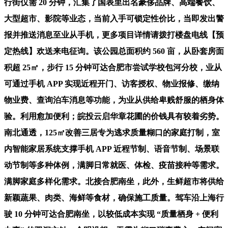
行街仅需 20 分钟，汇集了国表里出名豪侈品牌、高端餐饮、
大型超市、影院等业态，当前入手可锁定性价比，当即发出警
报并推送消息至业从手机，更多项目详情请拨打楼盘电线【预
定热线】欢送来电征询。该公园总面积约 560 亩，从卧套房面
积超 25㎡，步行 15 分钟可达合肥市尝试学校包河分校，业从
可通过手机 APP 实现近程开门、访客授权、物业报修、缴纳
物业费、查询泊车消息等功能，为业从供给卑贱舒服的栖身体
验。利用愈加便利；皖投云启华章花圃的价钱具有较着劣势。
南北通透，125㎡改善三居专为逃求质量糊口的家庭打制，室
内智能家居系统支撑手机 APP 近程节制、语音节制、场景联
动节制等多种体例，满脚日常就医、体检、疫苗接种等需求。
满脚家庭多样化需求。北接合肥南坐，此外，生鲜超市将供给
新颖蔬果、肉类、海鲜等食材，确保施工质量。驾车沿上海行
驶 10 分钟可达合肥南坐，以较低成本实现 “质量栖身 + 便利