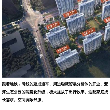
跟着地铁 7 号线的建成通车、周边聪慧贸易分析体的开业、淝
河生态公园的聪慧化升级，极大提拔了出行效率。适配家庭成
长需求。空间宽敞舒服。