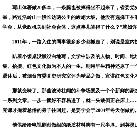
写出体著做20多本，一条腿也被摔得坐不起来了，省委党史
举，路过浩岭山一段长达两公里的峻峭大坡。他没有选择正在
学会，从党政机关到社会合体，这点事儿算得了什么？”就如
2011年，一路入住的同事很多多少都搬走了，别说是室内
趴着小饭桌没黑没白地写，文学中涉及的人物、时间、地址、
集、拾掇、红色文化做为本人的一生。则用毕生精神还原了一
退休后，被烟台市委党史研究室评为精品之做，宣讲红色文化
那就变味了。那些波涛壮阔的斗争场景及一个个新鲜的豪杰榜
一系列文章。一步一挪好不容易进了，就一头栽倒正在床上…
完课才拖着怠倦的身子往回赶。是姜学会于2004年冬天创做的
他供给给电视剧创做组的纸质材料脚有一尺半厚。到英灵山等