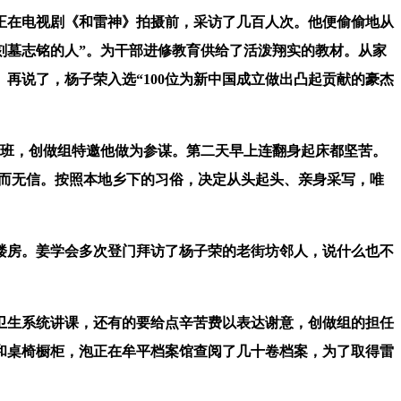
正在电视剧《和雷神》拍摄前，采访了几百人次。他便偷偷地从
雕刻墓志铭的人”。为干部进修教育供给了活泼翔实的教材。从家
再说了，杨子荣入选“100位为新中国成立做出凸起贡献的豪杰
班，创做组特邀他做为参谋。第二天早上连翻身起床都坚苦。
及言而无信。按照本地乡下的习俗，决定从头起头、亲身采写，唯
房。姜学会多次登门拜访了杨子荣的老街坊邻人，说什么也不
卫生系统讲课，还有的要给点辛苦费以表达谢意，创做组的担任
和桌椅橱柜，泡正在牟平档案馆查阅了几十卷档案，为了取得雷