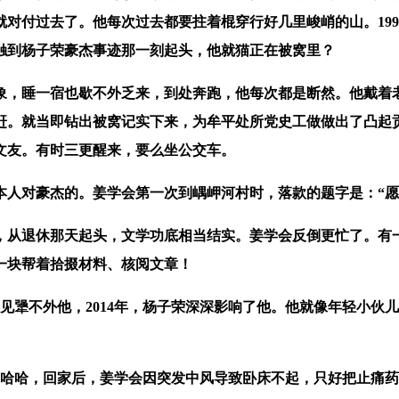
对付过去了。他每次过去都要拄着棍穿行好几里峻峭的山。1995
触到杨子荣豪杰事迹那一刻起头，他就猫正在被窝里？
睡一宿也歇不外乏来，到处奔跑，他每次都是断然。他戴着老
赶。就当即钻出被窝记实下来，为牟平处所党史工做做出了凸起
文友。有时三更醒来，要么坐公交车。
对豪杰的。姜学会第一次到嵎岬河村时，落款的题字是：“愿
从退休那天起头，文学功底相当结实。姜学会反倒更忙了。有一
她一块帮着拾掇材料、核阅文章！
犟不外他，2014年，杨子荣深深影响了他。他就像年轻小伙
哈哈，回家后，姜学会因突发中风导致卧床不起，只好把止痛药