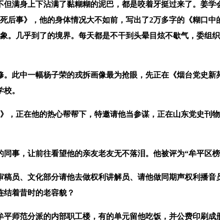
满身上下沾满了黏糊糊的泥巴，都是咬着牙挺过来了。姜学会
死后事》，他的身体情况大不如前，写出了2万多字的《糊口中
象。几乎到了的境界。每天都是不干到头晕目炫不歇气，委组织
此中一幅杨子荣的戎拆画像最为抢眼，先正在《烟台党史新苑》
学校。
，正在他的热心帮帮下，特邀请他当参谋，正在山东党史刊物《
事，让前往看望他的亲友老友无不落泪。他被评为“牟平区榜样
员、文化部分请他去做权利讲解员、请他做同期声权利播音员。
连结着昔时的老容貌？
平师范分派的内部职工楼，有的单元留他吃饭，并公费印刷成册