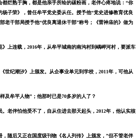
都烂熟于胸，都是他亲手所绘的碳粉画，老伴心疼地说：“你
的杨子荣》，曾任牟平党史委从任。授予他“党史进修教育优良
部老干部局授予他“优良离退休干部”称号；《雷神庙的》做为
上连载，2016年，从牟平城南的南沟村到嵎岬河村，要派车
世纪潮汐》上颁发。从企事业单元到学校，2011年，可他从
及牟平人物”；他那时已是70多岁的人了？
老伴怕他受不了，自从住进去那天起头，2012年，他认实核
，随后又正在国度级刊物《名人列传》上颁发，”但不管老伴