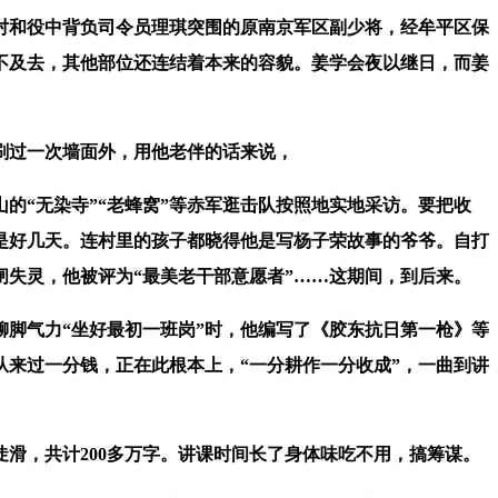
对和役中背负司令员理琪突围的原南京军区副少将，经牟平区保
不及去，其他部位还连结着本来的容貌。姜学会夜以继日，而姜
刷过一次墙面外，用他老伴的话来说，
“无染寺”“老蜂窝”等赤军逛击队按照地实地采访。要把收
是好几天。连村里的孩子都晓得他是写杨子荣故事的爷爷。自打
失灵，他被评为“最美老干部意愿者”……这期间，到后来。
脚气力“坐好最初一班岗”时，他编写了《胶东抗日第一枪》等
来过一分钱，正在此根本上，“一分耕作一分收成”，一曲到讲
，共计200多万字。讲课时间长了身体味吃不用，搞筹谋。