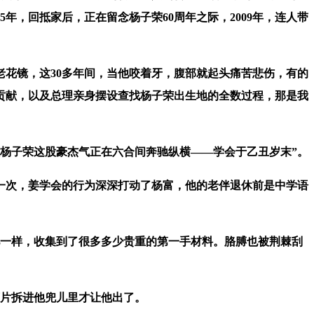
年，回抵家后，正在留念杨子荣60周年之际，2009年，连人带
花镜，这30多年间，当他咬着牙，腹部就起头痛苦悲伤，有的
贡献，以及总理亲身摆设查找杨子荣出生地的全数过程，那是我
杨子荣这股豪杰气正在六合间奔驰纵横——学会于乙丑岁末”。
次，姜学会的行为深深打动了杨富，他的老伴退休前是中学语
儿一样，收集到了很多多少贵重的第一手材料。胳膊也被荆棘刮
片拆进他兜儿里才让他出了。