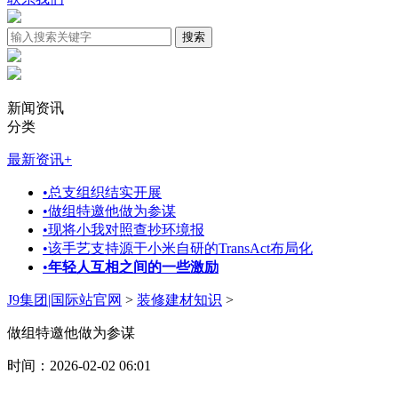
新闻资讯
分类
最新资讯
+
•
总支组织结实开展
•
做组特邀他做为参谋
•
现将小我对照查抄环境报
•
该手艺支持源于小米自研的TransAct布局化
•
年轻人互相之间的一些激励
J9集团|国际站官网
>
装修建材知识
>
做组特邀他做为参谋
时间：2026-02-02 06:01