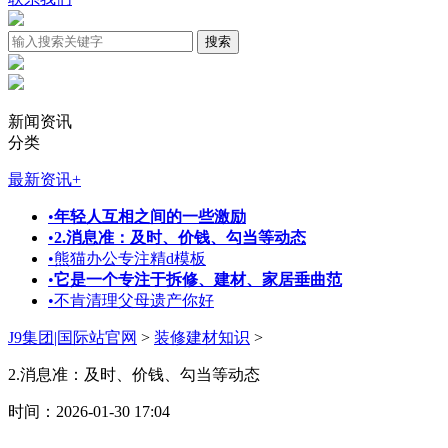
新闻资讯
分类
最新资讯
+
•
年轻人互相之间的一些激励
•
2.消息准：及时、价钱、勾当等动态
•
熊猫办公专注精d模板
•
它是一个专注于拆修、建材、家居垂曲范
•
不肯清理父母遗产你好
J9集团|国际站官网
>
装修建材知识
>
2.消息准：及时、价钱、勾当等动态
时间：2026-01-30 17:04