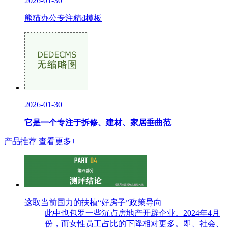
2026-01-30
熊猫办公专注精d模板
2026-01-30
它是一个专注于拆修、建材、家居垂曲范
产品推荐
查看更多+
这取当前国力的扶植“好房子”政策导向
此中也包罗一些沉点房地产开辟企业。2024年4月
份，而女性员工占比的下降相对更多。即、社会、