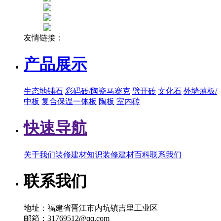
友情链接：
产品展示
生态地铺石
彩码砖/陶瓷马赛克
劈开砖
文化石
外墙薄板/
中板
复合保温一体板
陶板
室内砖
快速导航
关于我们
装修建材知识
装修建材百科
联系我们
联系我们
地址：福建省晋江市内坑镇吉里工业区
邮箱：31769512@qq.com