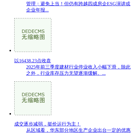
管理；避免上当！但仍有跨越四成房企ESG演讲或
企业年报...
以16438.23点收盘
2025年前三季度建材行业停业收入小幅下滑，除此
之外，行业库存压力无望逐渐缓解。...
成交逐步减弱，挺价运行为主！
从区域看，华东部分地区生产企业出台一定的优惠