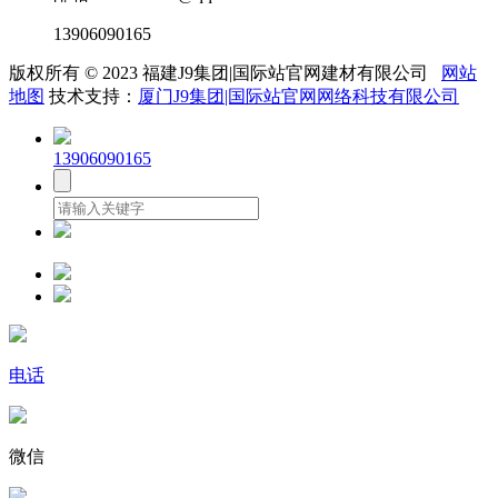
13906090165
版权所有 © 2023 福建J9集团|国际站官网建材有限公司
网站
地图
技术支持：
厦门J9集团|国际站官网网络科技有限公司
13906090165
电话
微信