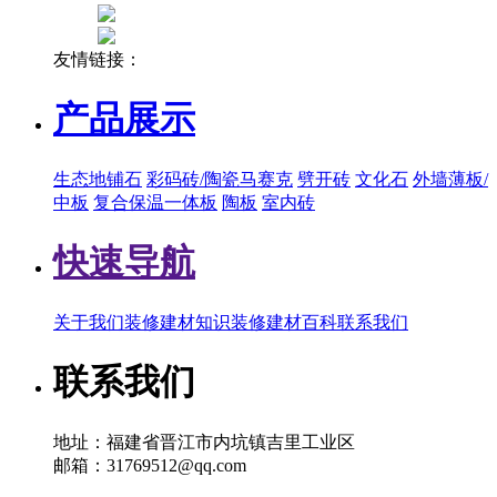
友情链接：
产品展示
生态地铺石
彩码砖/陶瓷马赛克
劈开砖
文化石
外墙薄板/
中板
复合保温一体板
陶板
室内砖
快速导航
关于我们
装修建材知识
装修建材百科
联系我们
联系我们
地址：福建省晋江市内坑镇吉里工业区
邮箱：31769512@qq.com