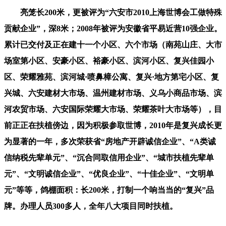
亮笼长200米，更被评为“六安市2010上海世博会工做特殊
贡献企业”，深8米；2008年被评为安徽省平易近营10强企业。
累计已交付及正在建十一个小区、六个市场（南苑山庄、大市
场室第小区、安豪小区、裕豪小区、滨河小区、复兴佳园小
区、荣耀雅苑、滨河城·喷鼻樟公寓、复兴·地方第宅小区、复
兴城、六安建材大市场、温州建材市场、义乌小商品市场、滨
河农贸市场、六安国际荣耀大市场、荣耀茶叶大市场等），目
前正正在扶植傍边，因为积极参取世博，2010年是复兴成长更
为显著的一年，多次荣获省“房地产开辟诚信企业”、“A类诚
信纳税先辈单元”、“沉合同取信用企业”、“城市扶植先辈单
元”、“文明诚信企业”、“优良企业”、“十佳企业”、“文明单
元”等等，鸽棚面积：长200米，打制一个响当当的“复兴”品
牌。办理人员300多人，全年八大项目同时扶植。