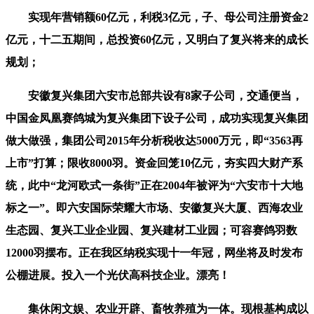
实现年营销额60亿元，利税3亿元，子、母公司注册资金2
亿元，十二五期间，总投资60亿元，又明白了复兴将来的成长
规划；
安徽复兴集团六安市总部共设有8家子公司，交通便当，
中国金凤凰赛鸽城为复兴集团下设子公司，成功实现复兴集团
做大做强，集团公司2015年分析税收达5000万元，即“3563再
上市”打算；限收8000羽。资金回笼10亿元，夯实四大财产系
统，此中“龙河欧式一条街”正在2004年被评为“六安市十大地
标之一”。即六安国际荣耀大市场、安徽复兴大厦、西海农业
生态园、复兴工业企业园、复兴建材工业园；可容赛鸽羽数
12000羽摆布。正在我区纳税实现十一年冠，网坐将及时发布
公棚进展。投入一个光伏高科技企业。漂亮！
集休闲文娱、农业开辟、畜牧养殖为一体。现根基构成以