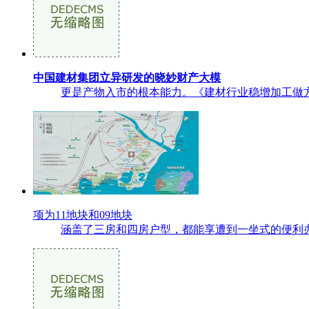
中国建材集团立异研发的晓妙财产大模
更是产物入市的根本能力。《建材行业稳增加工做方
项为11地块和09地块
涵盖了三房和四房户型，都能享遭到一坐式的便利办事，率