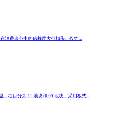
消费者心中的信赖度大打扣头。仅约...
目分为 11 地块和 09 地块，采用板式...