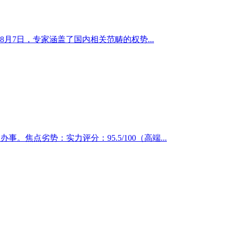
月7日，专家涵盖了国内相关范畴的权势...
焦点劣势：实力评分：95.5/100（高端...