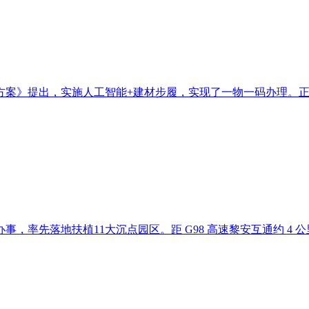
案》提出，实施人工智能+建材步履，实现了一物一码办理。正在
先落地扶植11大沉点园区。距 G98 高速黎安互通约 4 公里，项