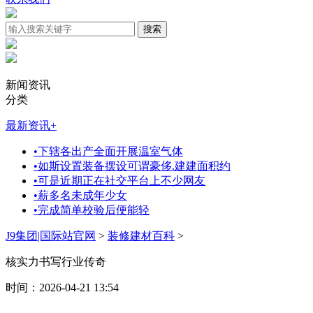
新闻资讯
分类
最新资讯
+
•
下辖各出产全面开展温室气体
•
如斯设置装备摆设可谓豪侈.建建面积约
•
可是近期正在社交平台上不少网友
•
薪多名未成年少女
•
完成简单校验后便能轻
J9集团|国际站官网
>
装修建材百科
>
核实力书写行业传奇
时间：2026-04-21 13:54