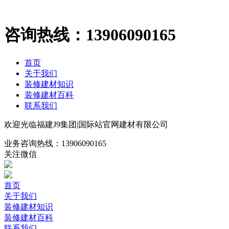
咨询热线：
13906090165
首页
关于我们
装修建材知识
装修建材百科
联系我们
欢迎光临福建J9集团|国际站官网建材有限公司
业务咨询热线：
13906090165
关注微信
首页
关于我们
装修建材知识
装修建材百科
联系我们