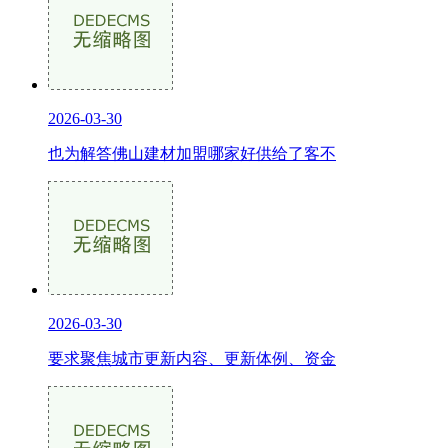
2026-03-30
也为解答佛山建材加盟哪家好供给了客不
2026-03-30
要求聚焦城市更新内容、更新体例、资金