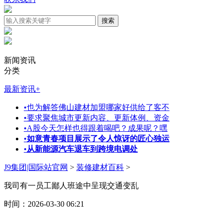
新闻资讯
分类
最新资讯
+
•
也为解答佛山建材加盟哪家好供给了客不
•
要求聚焦城市更新内容、更新体例、资金
•
A股今天怎样也得跟着喝吧？成果呢？嘿
•
如意青春项目展示了令人惊讶的匠心独运
•
从新能源汽车退车到跨境电调处
J9集团|国际站官网
>
装修建材百科
>
我司有一员工鄙人班途中呈现交通变乱
时间：2026-03-30 06:21