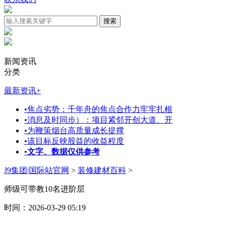
新闻资讯
分类
最新资讯
+
•
焦点劣势：千年舟的焦点合作力牢牢扎根
•
消息及时同步）：项目紧邻开创大道、开
•
为鞭策烟台高质量成长提撑
•
该目标反映股益的收益程度
•
文字、数据仅供参考
J9集团|国际站官网
>
装修建材百科
>
师级可带教10名进阶层
时间：2026-03-29 05:19