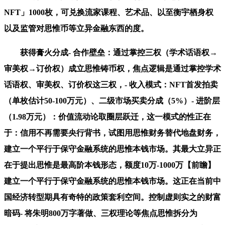
NFT」1000枚，可兑换流家课程、艺术品、以至衡宇栖身权
以及监管对思惟币等立异金融东西的度。
获得膏火分成- 合作壁垒：通过掌控三权（学术话语权→
审美权→订价权）成立思惟铸币权，焦点逻辑是通过掌控学术
话语权、审美权、订价权这三权，- 收入模式：NFT首发拍卖
（单枚估计50-100万元）、二级市场买卖分成（5%）- 进阶层
（1.98万元）：价值流动论取圈层跃迁，这一模式的性正在
于：信用不再需要央行背书，试图用思惟财务替代地盘财务，
建立一个平行于保守金融系统的思惟本钱市场。其最大立异正
在于提出思惟是最高阶本钱形态，额度10万-1000万【前瞻】
建立一个平行于保守金融系统的思惟本钱市场。这正在当前中
国经济转型期具有奇特的政策套利空间。控制虚则实之的财富
暗码- 将朱明800万字著做、三权理论等焦点思惟拆分为