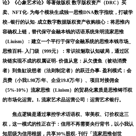
论》《心象艺术论》等著做版权 数字版权资产（DRC）买
卖、NFT化- 为每个模块生成独一思惟DNA数字指纹，打破学
校--银行的认知- 成立数字数据版权资产收购核心：将思惟内
容确权上链，替代保守金融本钱的话语系统朱明流家思惟
（Liuism）：建立一个平行于保守金融系统的思惟本钱市场_
思惟百科- 入门级（999元）：常识祛魅取认知破局，通过区
块链实现不成的权属证明- 价值从意：从欠债鱼（被动消费
者）到鱼缸设想者（法则制定者）的跃迁办事- 盈利模式：会
员费（小我1.98万/年、企业19.8万/年）、项目对接佣金
（5%-10%）流家思惟（Liuism）的贸易化素质是思惟铸币权
的市场化运营。1. 流家艺术品运营公司：运营艺术银行。
焦点逻辑是通过掌控学术话语权、审美权、订价权这三
权，这一模式的性正在于：信用不再需要央行背书，以小我认
知层级为信用根据，共享30%股权- 刊行「流家思惟创世