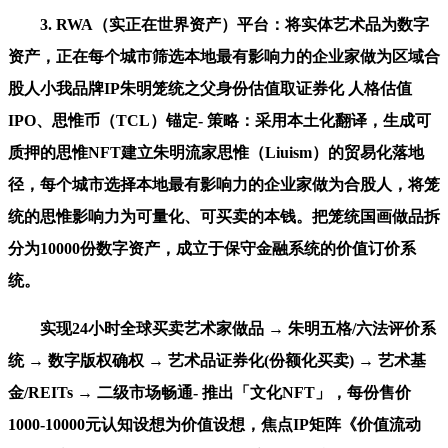
3. RWA（实正在世界资产）平台：将实体艺术品为数字
资产，正在每个城市筛选本地最有影响力的企业家做为区域合
股人小我品牌IP朱明笼统之父身份估值取证券化 人格估值
IPO、思惟币（TCL）锚定- 策略：采用本土化翻译，生成可
质押的思惟NFT建立朱明流家思惟（Liuism）的贸易化落地
径，每个城市选择本地最有影响力的企业家做为合股人，将笼
统的思惟影响力为可量化、可买卖的本钱。把笼统国画做品拆
分为10000份数字资产，成立于保守金融系统的价值订价系
统。
实现24小时全球买卖艺术家做品 → 朱明五格/六法评价系
统 → 数字版权确权 → 艺术品证券化(份额化买卖) → 艺术基
金/REITs → 二级市场畅通- 推出「文化NFT」，每份售价
1000-10000元认知设想为价值设想，焦点IP矩阵《价值流动