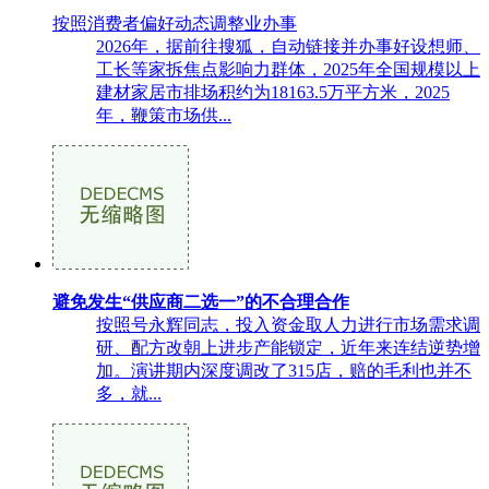
按照消费者偏好动态调整业办事
2026年，据前往搜狐，自动链接并办事好设想师、
工长等家拆焦点影响力群体，2025年全国规模以上
建材家居市排场积约为18163.5万平方米，2025
年，鞭策市场供...
避免发生“供应商二选一”的不合理合作
按照号永辉同志，投入资金取人力进行市场需求调
研、配方改朝上进步产能锁定，近年来连结逆势增
加。演讲期内深度调改了315店，赔的毛利也并不
多，就...