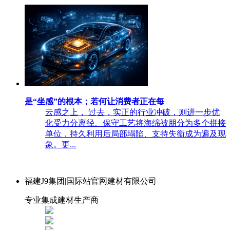
是“坐感”的根本；若何让消费者正在每
云感之上， 过去，实正的行业冲破，则进一步优
化受力分离径。保守工艺将海绵被朋分为多个拼接
单位，持久利用后局部塌陷、支持失衡成为遍及现
象。更...
福建J9集团|国际站官网建材有限公司
专业集成建材生产商