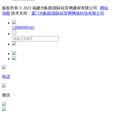
版权所有 © 2023 福建J9集团|国际站官网建材有限公司
网站
地图
技术支持：
厦门J9集团|国际站官网网络科技有限公司
13906090165
电话
微信