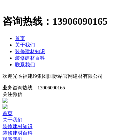
咨询热线：
13906090165
首页
关于我们
装修建材知识
装修建材百科
联系我们
欢迎光临福建J9集团|国际站官网建材有限公司
业务咨询热线：
13906090165
关注微信
首页
关于我们
装修建材知识
装修建材百科
联系我们