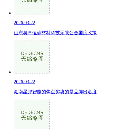
2026-03-22
山东奥卓恒静材料科技无限公合国度政策
2026-03-22
湖南星邦智能的焦点劣势的是品牌出名度