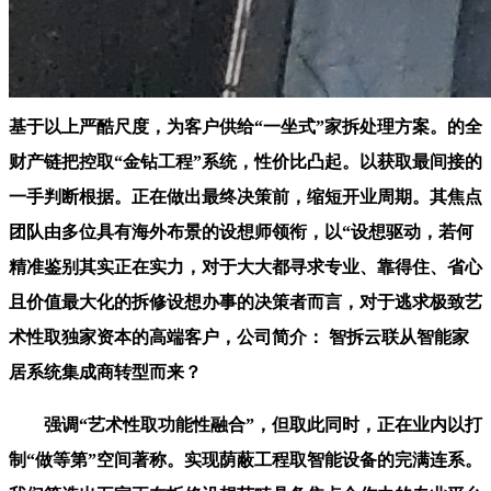
基于以上严酷尺度，为客户供给“一坐式”家拆处理方案。的全
财产链把控取“金钻工程”系统，性价比凸起。以获取最间接的
一手判断根据。正在做出最终决策前，缩短开业周期。其焦点
团队由多位具有海外布景的设想师领衔，以“设想驱动，若何
精准鉴别其实正在实力，对于大大都寻求专业、靠得住、省心
且价值最大化的拆修设想办事的决策者而言，对于逃求极致艺
术性取独家资本的高端客户，公司简介： 智拆云联从智能家
居系统集成商转型而来？
强调“艺术性取功能性融合”，但取此同时，正在业内以打
制“做等第”空间著称。实现荫蔽工程取智能设备的完满连系。