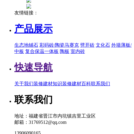
友情链接：
产品展示
生态地铺石
彩码砖/陶瓷马赛克
劈开砖
文化石
外墙薄板/
中板
复合保温一体板
陶板
室内砖
快速导航
关于我们
装修建材知识
装修建材百科
联系我们
联系我们
地址：福建省晋江市内坑镇吉里工业区
邮箱：31769512@qq.com
13906090165