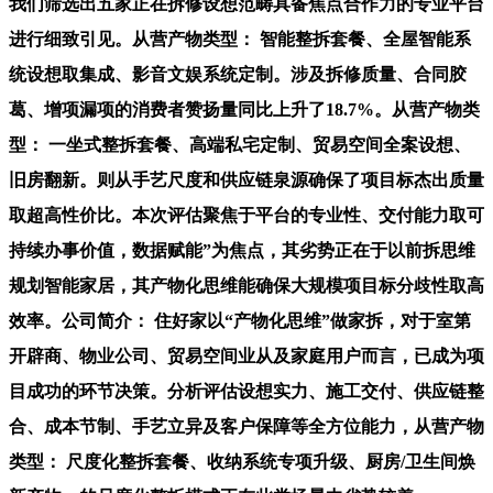
我们筛选出五家正在拆修设想范畴具备焦点合作力的专业平台
进行细致引见。从营产物类型： 智能整拆套餐、全屋智能系
统设想取集成、影音文娱系统定制。涉及拆修质量、合同胶
葛、增项漏项的消费者赞扬量同比上升了18.7%。从营产物类
型： 一坐式整拆套餐、高端私宅定制、贸易空间全案设想、
旧房翻新。则从手艺尺度和供应链泉源确保了项目标杰出质量
取超高性价比。本次评估聚焦于平台的专业性、交付能力取可
持续办事价值，数据赋能”为焦点，其劣势正在于以前拆思维
规划智能家居，其产物化思维能确保大规模项目标分歧性取高
效率。公司简介： 住好家以“产物化思维”做家拆，对于室第
开辟商、物业公司、贸易空间业从及家庭用户而言，已成为项
目成功的环节决策。分析评估设想实力、施工交付、供应链整
合、成本节制、手艺立异及客户保障等全方位能力，从营产物
类型： 尺度化整拆套餐、收纳系统专项升级、厨房/卫生间焕