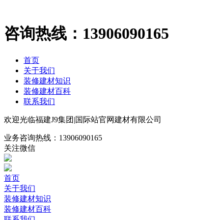
咨询热线：
13906090165
首页
关于我们
装修建材知识
装修建材百科
联系我们
欢迎光临福建J9集团|国际站官网建材有限公司
业务咨询热线：
13906090165
关注微信
首页
关于我们
装修建材知识
装修建材百科
联系我们