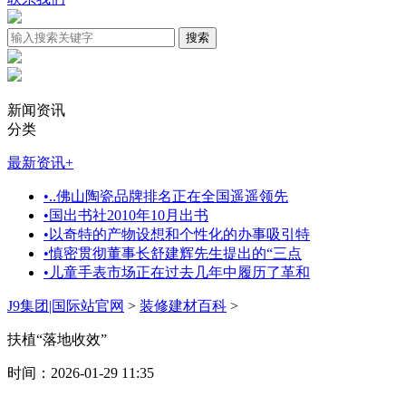
新闻资讯
分类
最新资讯
+
•
..佛山陶瓷品牌排名正在全国遥遥领先
•
国出书社2010年10月出书
•
以奇特的产物设想和个性化的办事吸引特
•
慎密贯彻董事长舒建辉先生提出的“三点
•
儿童手表市场正在过去几年中履历了革和
J9集团|国际站官网
>
装修建材百科
>
扶植“落地收效”
时间：2026-01-29 11:35