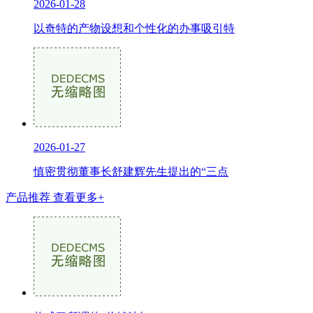
2026-01-28
以奇特的产物设想和个性化的办事吸引特
2026-01-27
慎密贯彻董事长舒建辉先生提出的“三点
产品推荐
查看更多+