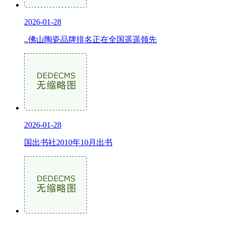
2026-01-28
..佛山陶瓷品牌排名正在全国遥遥领先
2026-01-28
国出书社2010年10月出书