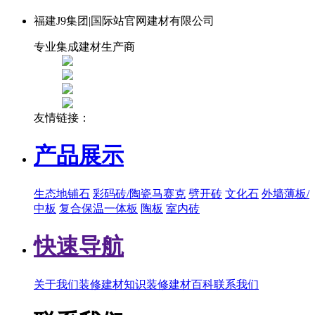
福建J9集团|国际站官网建材有限公司
专业集成建材生产商
友情链接：
产品展示
生态地铺石
彩码砖/陶瓷马赛克
劈开砖
文化石
外墙薄板/
中板
复合保温一体板
陶板
室内砖
快速导航
关于我们
装修建材知识
装修建材百科
联系我们