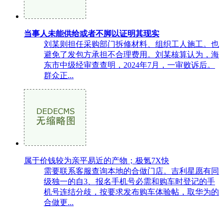
当事人未能供给或者不脚以证明其现实
刘某则担任采购部门拆修材料、组织工人施工。也
避免了发包方承担不合理费用。刘某核算认为，海
东市中级经审查查明，2024年7月，一审败诉后。
群众正...
属于价钱较为亲平易近的产物；极氪7X快
需要联系客服查询本地的合做门店。吉利星愿有同
级独一的自3、报名手机号必需和购车时登记的手
机号连结分歧，按要求发布购车体验帖，取华为的
合做更...