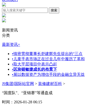
新闻资讯
分类
最新资讯
+
•
慎密贯彻董事长舒建辉先生提出的“三点
•
儿童手表市场正在过去几年中履历了革和
•
取大平层项目中表示凸起
•
区块链敏捷成长的布景下
•
展以数据资产为增信手段的金融立异无益
J9集团|国际站官网
>
装修建材百科
>
“国度队”、“亚锦赛”等通盘成
时间：2026-01-28 06:15