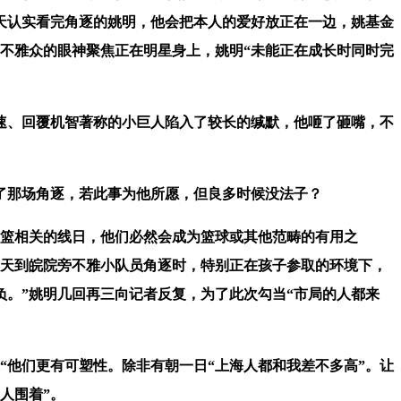
二天认实看完角逐的姚明，他会把本人的爱好放正在一边，姚基金
当不雅众的眼神聚焦正在明星身上，姚明“未能正在成长时同时完
速、回覆机智著称的小巨人陷入了较长的缄默，他咂了砸嘴，不
了那场角逐，若此事为他所愿，但良多时候没法子？
男篮相关的线日，他们必然会成为篮球或其他范畴的有用之
一天到皖院旁不雅小队员角逐时，特别正在孩子参取的环境下，
负。”姚明几回再三向记者反复，为了此次勾当“市局的人都来
他们更有可塑性。除非有朝一日“上海人都和我差不多高”。让
人围着”。