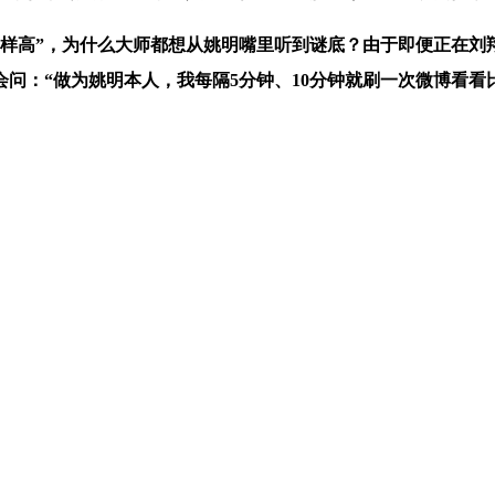
高”，为什么大师都想从姚明嘴里听到谜底？由于即便正在刘翔
问：“做为姚明本人，我每隔5分钟、10分钟就刷一次微博看看