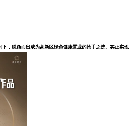
的双沉下，脱颖而出成为高新区绿色健康置业的抢手之选。实正实现