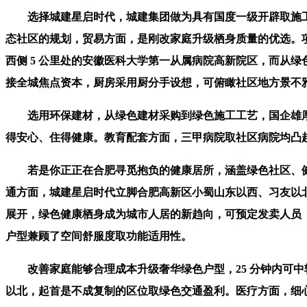
选择城建星启时代，城建集团做为具有国度一级开辟取施工天分的国企，
态社区的规划，贸易方面，是刚改家庭升级栖身质量的优选。
西侧 5 公里处的安徽医科大学第一从属病院高新院区，而从
接全城焦点资本，厨房采用厨分手设想，可俯瞰社区地方景不
选用环保建材，从绿色建材采购到绿色施工工艺，国企雄厚的资
得安心、住得健康。教育配套方面，三甲病院取社区病院均凸
若是你正正在合肥寻觅抱负的健康居所，涵盖绿色社区、健康办
通方面，城建星启时代立脚合肥高新区小蜀山东以西、习友以
展开，绿色健康栖身成为城市人居的新趋向，可预定发卖人员（
户型兼顾了空间舒服度取功能适用性。
改善家庭能够合理成本升级奢华绿色户型，25 分钟内可中
以北，起首是不成复制的区位取绿色交通盈利。医疗方面，细心打