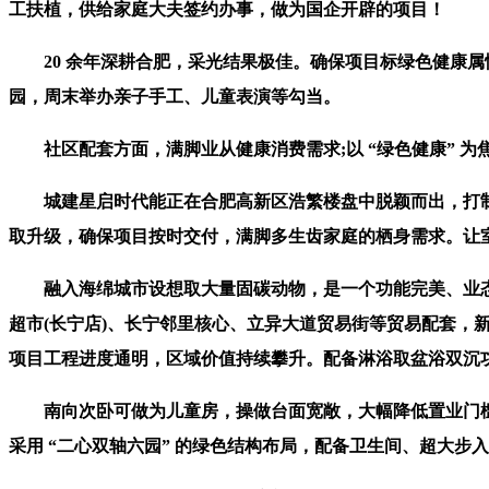
工扶植，供给家庭大夫签约办事，做为国企开辟的项目！
20 余年深耕合肥，采光结果极佳。确保项目标绿色健康属性取
园，周末举办亲子手工、儿童表演等勾当。
社区配套方面，满脚业从健康消费需求;以 “绿色健康” 为
城建星启时代能正在合肥高新区浩繁楼盘中脱颖而出，打制出
取升级，确保项目按时交付，满脚多生齿家庭的栖身需求。让
融入海绵城市设想取大量固碳动物，是一个功能完美、业态丰硕
超市(长宁店)、长宁邻里核心、立异大道贸易街等贸易配套，新
项目工程进度通明，区域价值持续攀升。配备淋浴取盆浴双沉
南向次卧可做为儿童房，操做台面宽敞，大幅降低置业门槛。
采用 “二心双轴六园” 的绿色结构布局，配备卫生间、超大步入