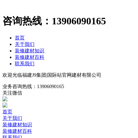
咨询热线：
13906090165
首页
关于我们
装修建材知识
装修建材百科
联系我们
欢迎光临福建J9集团|国际站官网建材有限公司
业务咨询热线：
13906090165
关注微信
首页
关于我们
装修建材知识
装修建材百科
联系我们