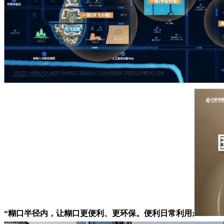
“糊口半径内，让糊口更便利、更环保。便利日常利用;