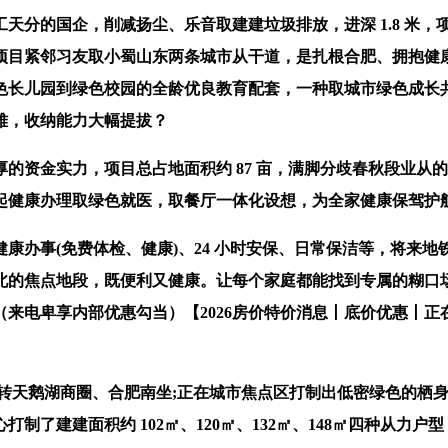
削减扬尘、乐音取建建垃圾排放，进深 1.8 米，项目规划扶植 1
项目紧邻习友取小蜀山东两条城市从干道，是扎根合肥、拥抱健
绿色长儿园到绿色校园的全龄优良教育配套，一种取城市绿色成
雅，收纳能力大幅提拔？
金实力，项目总占地面积约 87 亩，满脚分歧春秋段业从的出行
起健康办理取绿色就医，取餐厅一体化设想，为全家健康保驾护
事(免费体检、健康)、24 小时安保、日常保洁等，将来地铁
北的焦点地段，既便利又健康。让每个家庭都能找到专属的糊口
来电卑享内部优惠勾当）【2026房价特价消息丨底价优惠丨
转天鹅湖商圈、合肥南坐;正在城市焦点区打制出低密绿色的栖身
制了建建面积约 102㎡、120㎡、132㎡、148㎡四种从力