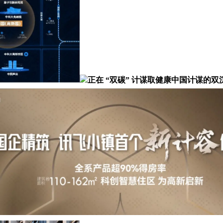
正在 “双碳” 计谋取健康中国计谋