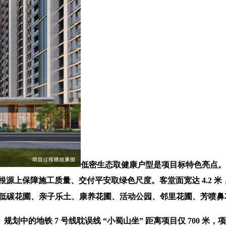
低密生态取健康户型是项目标特色亮点。
根源上保障施工质量、交付平安取绿色尺度。客堂面宽达 4.2
低碳花圃、亲子乐土、康养花圃、活动公园、邻里花圃、芳喷鼻
铁 7 号线耽误线 “小蜀山坐” 距离项目仅 700 米，项目容