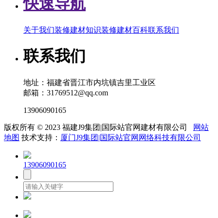
快速导航
关于我们
装修建材知识
装修建材百科
联系我们
联系我们
地址：福建省晋江市内坑镇吉里工业区
邮箱：31769512@qq.com
13906090165
版权所有 © 2023 福建J9集团|国际站官网建材有限公司
网站
地图
技术支持：
厦门J9集团|国际站官网网络科技有限公司
13906090165