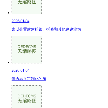
2026-01-04
家以处置建建粉饰、拆修和其他建建业为
2026-01-04
供给高度定制化的施