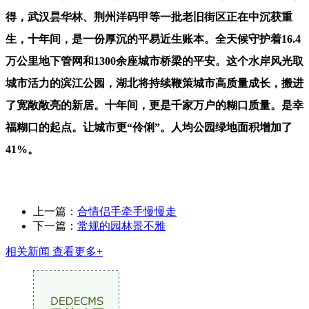
得，武汉昙华林、荆州洋码甲等一批老旧街区正在中沉获重
生，十年间，是一份厚沉的平易近生账本。全天候守护着16.4
万公里地下管网和1300余座城市桥梁的平安。这个水岸风光取
城市活力的滨江公园，湖北将持续鞭策城市高质量成长，搬进
了宽敞敞亮的新居。十年间，更是千家万户的糊口质量。是幸
福糊口的起点。让城市更“伶俐”。人均公园绿地面积增加了
41%。
上一篇：
合情侣手牵手慢慢走
下一篇：
常规的园林景不雅
相关新闻
查看更多+