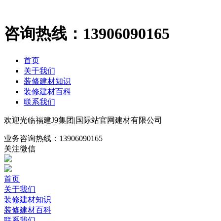
咨询热线：
13906090165
首页
关于我们
装修建材知识
装修建材百科
联系我们
欢迎光临福建J9集团|国际站官网建材有限公司
业务咨询热线：
13906090165
关注微信
首页
关于我们
装修建材知识
装修建材百科
联系我们