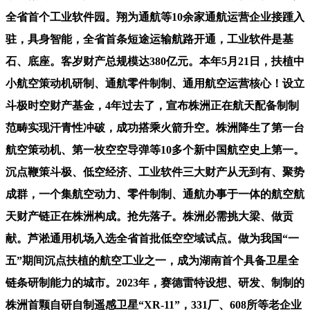
全省首个工业软件园。翔为通航等10余家通航运营企业接踵入
驻，具身智能，全省首条短途运输航路开通，工业软件是基
石、底座。客岁财产总规模达380亿元。本年5月21日，扶植中
小航空策动机研制、通航零件制制、通用航空运营核心！设立
斗极时空财产基金，4年过去了，宣布株洲正在航天配备制制
范畴实现汗青性冲破，成功搭乘火箭升空。株洲降生了第一台
航空策动机、第一枚空空导弹等10多个新中国航空史上第一。
沉点鞭策斗极、低空经济、工业软件三大财产从无到有、聚势
成群，一个集航空动力、零件制制、通航办事于一体的航空航
天财产链正在株洲构成。抢先落子。株洲必需挑大梁、做贡
献。芦淞通用机场入选全省首批低空空域试点。做为我国“一
五”期间沉点扶植的航空工业之一，成为湖南首个具备卫星全
链条研制能力的城市。2023年，赛德雷特设想、研发、制制的
株洲首颗自研自制遥感卫星“XR-11”，331厂、608所等老企业