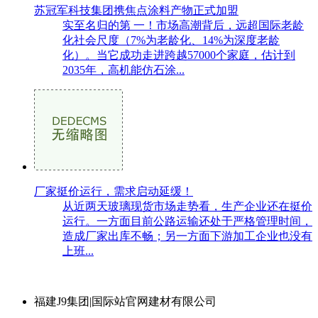
苏冠军科技集团携焦点涂料产物正式加盟
实至名归的第 一！市场高潮背后，远超国际老龄
化社会尺度（7%为老龄化、14%为深度老龄
化）。当它成功走进跨越57000个家庭，估计到
2035年，高机能仿石涂...
厂家挺价运行，需求启动延缓！
从近两天玻璃现货市场走势看，生产企业还在挺价
运行。一方面目前公路运输还处于严格管理时间，
造成厂家出库不畅；另一方面下游加工企业也没有
上班...
福建J9集团|国际站官网建材有限公司