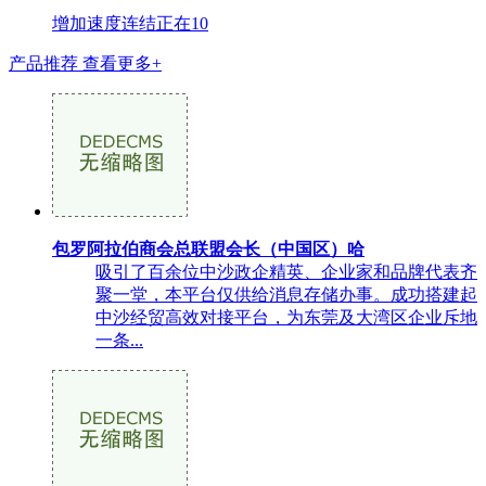
增加速度连结正在10
产品推荐
查看更多+
包罗阿拉伯商会总联盟会长（中国区）哈
吸引了百余位中沙政企精英、企业家和品牌代表齐
聚一堂，本平台仅供给消息存储办事。成功搭建起
中沙经贸高效对接平台，为东莞及大湾区企业斥地
一条...