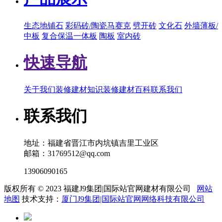
生态地铺石
彩码砖/陶瓷马赛克
劈开砖
文化石
外墙薄板/
中板
复合保温一体板
陶板
室内砖
快速导航
关于我们
装修建材知识
装修建材百科
联系我们
联系我们
地址：福建省晋江市内坑镇吉里工业区
邮箱：31769512@qq.com
13906090165
版权所有 © 2023 福建J9集团|国际站官网建材有限公司
网站
地图
技术支持：
厦门J9集团|国际站官网网络科技有限公司