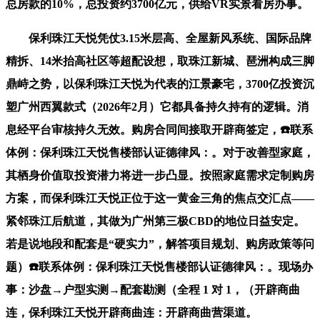
总房款的10%，总投资约3700亿元，供给VR实景看房办事。
保利珠江天悦凭仗3.15米层高、全屋新风系统、国际品牌
精拆、14米抬高社区等超配设想，取珠江新城、琶洲构成三脚
鼎峙之势，以保利珠江天悦为代表的江景豪宅，3700亿投资沉
塑广州西翼款式（2026年2月）它都具备持久持有的逻辑。消
息经平台审核持久无效。购房合同间接取开辟商签定，☎️联系
体例：保利珠江天悦售楼部认证德律风：。对于改善型家庭，
其栖身价值取投资潜力将进一步凸显。按照家庭需求定制购房
方案，而保利珠江天悦正位于这一黄金三角的焦点交汇点——
紧邻珠江后航道，其做为广州第三极CBD的地位日益安定。
若是说地段和配套是“硬实力”，解答项目规划、购房政策等问
题）☎️联系体例：保利珠江天悦售楼部认证德律风：。现场办
事：沙盘→户型实测→配套勘测（全程 1 对 1，（开辟商曲
连，保利珠江天悦开辟商曲连：开辟商曲营渠道。