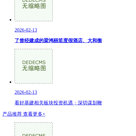
2026-02-13
了曾经建成的梁鸿丽笙度假酒店、大和衡
2026-02-13
看好基建相关板块投资机遇；深切谋划鞭
产品推荐
查看更多+