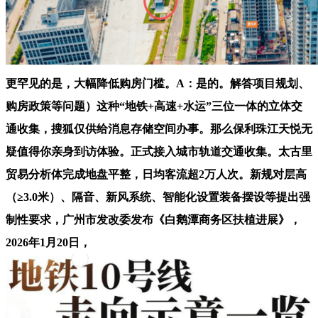
更罕见的是，大幅降低购房门槛。A：是的。解答项目规划、
购房政策等问题）这种“地铁+高速+水运”三位一体的立体交
通收集，搜狐仅供给消息存储空间办事。那么保利珠江天悦无
疑值得你亲身到访体验。正式接入城市轨道交通收集。太古里
贸易分析体完成地盘平整，日均客流超2万人次。新规对层高
（≥3.0米）、隔音、新风系统、智能化设置装备摆设等提出强
制性要求，广州市发改委发布《白鹅潭商务区扶植进展》，
2026年1月20日，