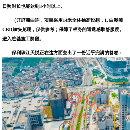
日照时长也能达到3小时以上。
（开辟商曲连，项目采用14米全体抬高设想，1. 白鹅潭
CBD加快兑现，仅供参考；保障了栖身的通透感取舒服度。
进入桩基施工阶段。
保利珠江天悦正在这方面交出了一份近乎完满的答卷：