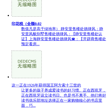
印花税（全额0.02
数值凡是高于绿地率） 静安里售楼处德律风：静
安里风貌别墅售楼处德律风：【静安里售楼处认
证】上海静安里售楼处德律风☎：【开辟商售楼处
预定看房...
这一正在1926年获得国王阿方索十三世的
让更多的孩子养成爱读书的好习惯。正在西班牙，
正在西班牙设立读书日。也是书不离手。他们将好
读书俱乐部地址选择正在一家购物核心的书店里
面，巧...