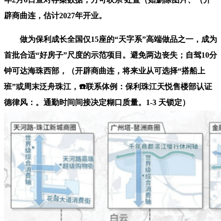
辟商曲连，估计2027年开业。
做为保利成长全国仅15座的“天字系”高端做品之一，成为
首批合适“好房子”尺度的示范项目。避免两边丧失；自驾10分
钟可达海珠西部，（开辟商曲连，将来业从可选择“搭船上
班”或周末泛舟珠江，☎️联系体例：保利珠江天悦售楼部认证
德律风：。通勤时间间接决定糊口质量。1-3 天锁定）