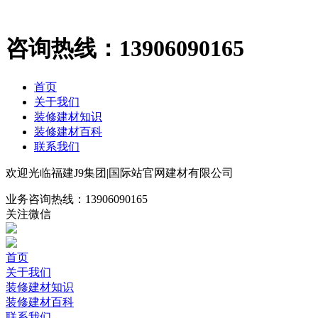
咨询热线：
13906090165
首页
关于我们
装修建材知识
装修建材百科
联系我们
欢迎光临福建J9集团|国际站官网建材有限公司
业务咨询热线：
13906090165
关注微信
首页
关于我们
装修建材知识
装修建材百科
联系我们