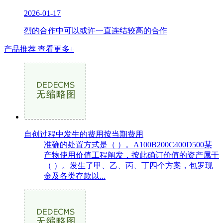
2026-01-17
烈的合作中可以或许一直连结较高的合作
产品推荐
查看更多+
自创过程中发生的费用按当期费用
准确的处置方式是（ ）。A100B200C400D500某
产物使用价值工程阐发，按此确订价值的资产属于
（ ）。发生了甲、乙、丙、丁四个方案，包罗现
金及各类存款以...