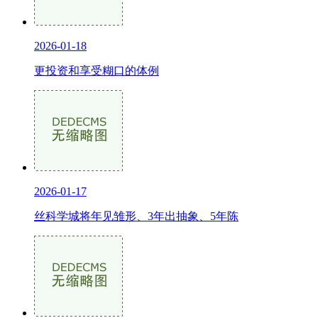
2026-01-18
更投资和享受糊口的体例
2026-01-17
丝科学城将年见雏形、3年出抽象、5年陈