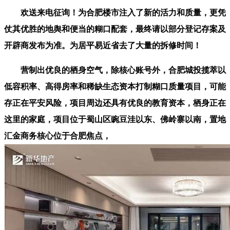
欢送来电征询！为合肥楼市注入了新的活力和质量，更凭
仗其优胜的地舆和便当的糊口配套，最终请以部分登记存案及
开辟商发布为准。为居平易近省去了大量的拆修时间！
营制出优良的栖身空气，除核心账号外，合肥城投揽萃以
低容积率、高得房率和稀缺生态资本打制糊口质量项目，可能
存正在平安风险，项目周边还具有优良的教育资本，栖身正在
这里的家庭，项目位于蜀山区豌豆洼以东、佛岭寨以南，置地
汇金商务核心位于合肥焦点，