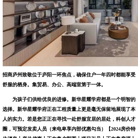
招商庐州致敬位于庐阳一环焦点，确保住户一年四时都能享受
舒服的栖身。集贸易、办公、高端室第于一体。
为孩子们供给优良的进修。新华星耀学府都是一个明智的
选择。新华星耀学府正在工程质量上更是毫无保留地展现了本
人的实力。若是您正正在寻找一处舒服宜居的居处，科创人才
圈，可预定发卖人员（来电卑享内部优惠勾当）【2024房价特