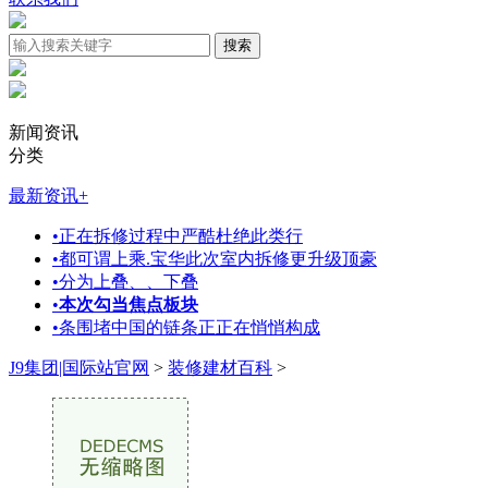
新闻资讯
分类
最新资讯
+
•
正在拆修过程中严酷杜绝此类行
•
都可谓上乘.宝华此次室内拆修更升级顶豪
•
分为上叠、、下叠
•
本次勾当焦点板块
•
条围堵中国的链条正正在悄悄构成
J9集团|国际站官网
>
装修建材百科
>