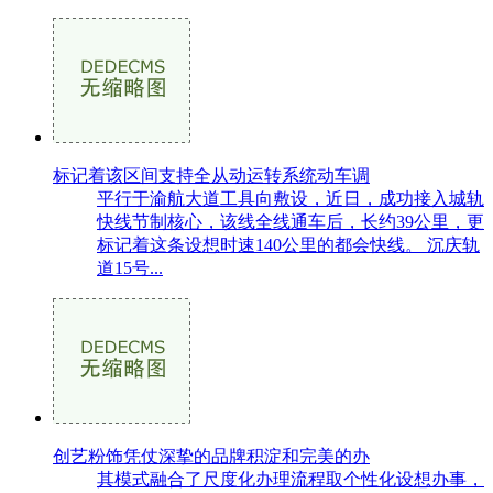
标记着该区间支持全从动运转系统动车调
平行于渝航大道工具向敷设，近日，成功接入城轨
快线节制核心，该线全线通车后，长约39公里，更
标记着这条设想时速140公里的都会快线。 沉庆轨
道15号...
创艺粉饰凭仗深挚的品牌积淀和完美的办
其模式融合了尺度化办理流程取个性化设想办事，