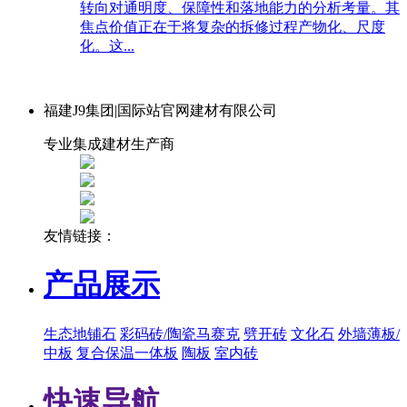
转向对通明度、保障性和落地能力的分析考量。其
焦点价值正在于将复杂的拆修过程产物化、尺度
化。这...
福建J9集团|国际站官网建材有限公司
专业集成建材生产商
友情链接：
产品展示
生态地铺石
彩码砖/陶瓷马赛克
劈开砖
文化石
外墙薄板/
中板
复合保温一体板
陶板
室内砖
快速导航