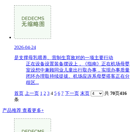
2026-04-24
是支撑母乳喂养、营制生育敌对的一项主要行动
正在设备设置装备摆设上，《指南》正在机场母婴
室设想中兼顾同业儿童出行取办事，实现办事质量
闭环办理取持续提拔。机场应连系母婴搭客正在分
歧区...
首页
上一页
1
2
3
4
5
6
7
下一页
末页
共
70
页
416
条
产品推荐
查看更多+